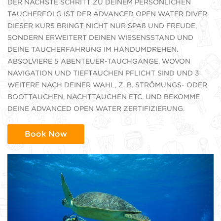
DER NÄCHSTE SCHRITT ZU DEINEM PERSÖNLICHEN
TAUCHERFOLG IST DER ADVANCED OPEN WATER DIVER.
DIESER KURS BRINGT NICHT NUR SPAß UND FREUDE,
SONDERN ERWEITERT DEINEN WISSENSSTAND UND
DEINE TAUCHERFAHRUNG IM HANDUMDREHEN.
ABSOLVIERE 5 ABENTEUER-TAUCHGÄNGE, WOVON
NAVIGATION UND TIEFTAUCHEN PFLICHT SIND UND 3
WEITERE NACH DEINER WAHL, Z. B. STRÖMUNGS- ODER
BOOTTAUCHEN, NACHTTAUCHEN ETC. UND BEKOMME
DEINE ADVANCED OPEN WATER ZERTIFIZIERUNG.
Book Now