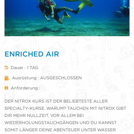
ENRICHED AIR
Dauer : 1 TAG
Ausrüstung : AUSGESCHLOSSEN
Anforderung :
DER NITROX KURS IST DER BELIEBTESTE ALLER
SPECIALTY-KURSE. WARUM? TAUCHEN MIT NITROX GIBT
DIR MEHR NULLZEIT, VOR ALLEM BEI
WIEDERHOLUNGSTAUCHGÄNGEN UND DU KANNST
SOMIT LÄNGER DEINE ABENTEUER UNTER WASSER