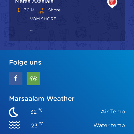
Marsa Assalaia
30 M
Shore
VOM SHORE
...
Folge uns
Marsaalam Weather
℃
Air Temp
32
℃
Water temp
23